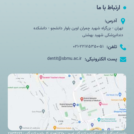
ارتباط با ما
آدرس:
تهران - بزرگراه شهید چمران اوین بلوار دانشجو - دانشکده
دندانپزشکی شهید بهشتی
تلفن:
021-22175350-51
پست الکترونیکی:
dentit@sbmu.ac.ir
بازدیدکنندگان آنلاین : 2
بازدیدکنندگان امروز : 1270
تعداد کل بازدیدکنندگان : 2534269