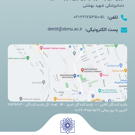
دندانپزشکی شهید بهشتی
تلفن:
021-22175350-51
پست الکترونیکی:
dentit@sbmu.ac.ir
بازدیدکنندگان آنلاین : 0
بازدیدکنندگان امروز : 56
تعداد کل بازدیدکنندگان : 2535813
آخرین به روز رسانی 1405/05/17 10:26