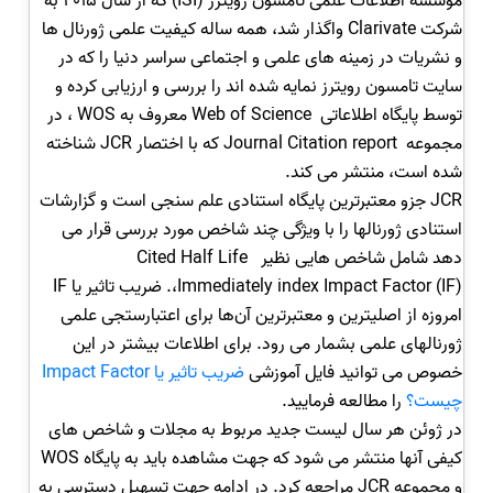
مؤسسه اطلاعات علمی تامسون رویترز (ISI) که از سال 2015 به
شرکت Clarivate واگذار شد، همه ساله کیفیت علمی ژورنال ها
و نشریات در زمینه های علمی و اجتماعی سراسر دنیا را که در
سایت تامسون رویترز نمایه شده اند را بررسی و ارزیابی کرده و
توسط پایگاه اطلاعاتی
Web of Science معروف به WOS ، در
مجموعه Journal Citation report که با اختصار JCR شناخته
شده است، منتشر می کند.
JCR جزو معتبرترین پایگاه استنادی علم سنجی است و گزارشات
استنادی ژورنالها را با ویژگی چند شاخص مورد بررسی قرار می
دهد شامل شاخص هایی نظیر Cited Half Life
،Immediately index Impact Factor (IF). ضریب تاثیر یا IF
امروزه از اصلیترین و معتبرترین آن‌ها برای اعتبارستجی علمی
ژورنالهای علمی بشمار می رود. برای اطلاعات بیشتر در این
خصوص می توانید فایل آموزشی
ضریب تاثیر یا Impact Factor
چیست؟
را مطالعه فرمایید.
در ژوئن هر سال لیست جدید مربوط به مجلات و شاخص های
کیفی آنها منتشر می شود که جهت مشاهده باید به پایگاه WOS
و مجموعه JCR مراجعه کرد. در ادامه جهت تسهیل دسترسی به